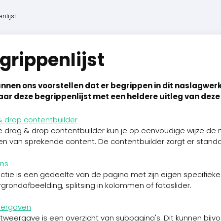
lijst
grippenlijst
nnen ons voorstellen dat er begrippen in dit naslagwerk 
ar deze begrippenlijst met een heldere uitleg van deze
& drop contentbuilder
e drag & drop contentbuilder kun je op eenvoudige wijze de
en van sprekende content. De contentbuilder zorgt er standaa
ons
ctie is een gedeelte van de pagina met zijn eigen specifiek
grondafbeelding, splitsing in kolommen of fotoslider.
weergaven
jstweergave is een overzicht van subpagina's. Dit kunnen bij