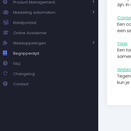
Product Management
zijn. 
Marketing automation
Conte
Klantportaal
Een co
een s
Online Academie
Webkoppelingen
Tags
Een ta
Begrippenlijst
samen
FAQ
Webko
Changelog
Tegen
kun j
Contact